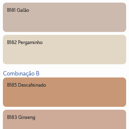
B181 Galão
B182 Pergaminho
Combinação B
B185 Descafeinado
B183 Ginseng