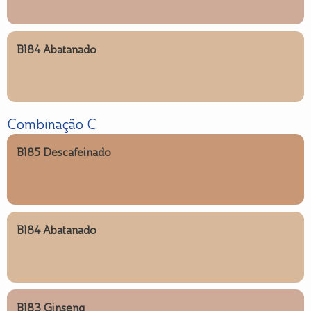
B184 Abatanado
Combinação C
B185 Descafeinado
B184 Abatanado
B183 Ginseng