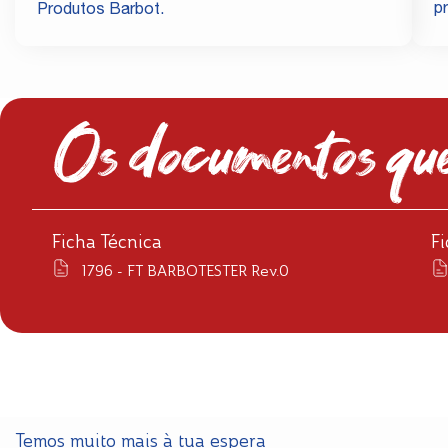
p
Produtos Barbot.
Os documentos que
Ficha Técnica
F
1796 - FT BARBOTESTER Rev.0
Temos muito mais à tua espera