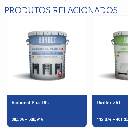
PRODUTOS RELACIONADOS
Barbocril Plus D10
Dioflex 2RT
Fachadas
,
Acabamentos
Fachadas
,
Aca
30,50
€
–
566,91
€
112,67
€
–
401,3