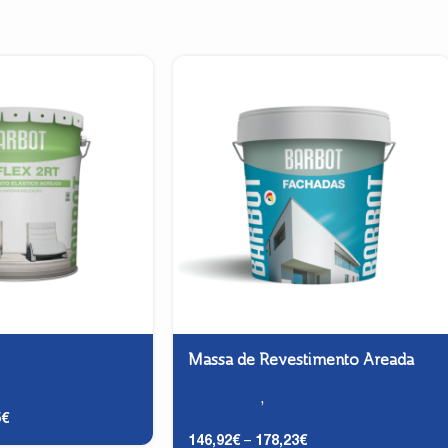
Massa de Revestimento Areada
bamentos
Fachadas
,
Isolamento Térmico -
5
€
Acabamento
146,92
€
–
178,23
€