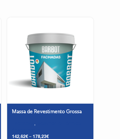
Massa de Revestimento Grossa
Texturada
Fachadas
,
Isolamento Térmico -
Fachadas
,
Aca
150,31
€
Acabamento
142,62
€
–
178,23
€