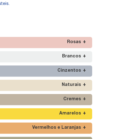
teis.
Rosas
Brancos
Cinzentos
Naturais
Cremes
Amarelos
Vermelhos e Laranjas