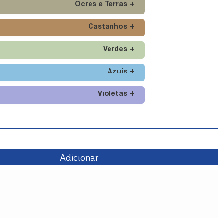
Ocres e Terras
Castanhos
Verdes
Azuis
Violetas
Adicionar