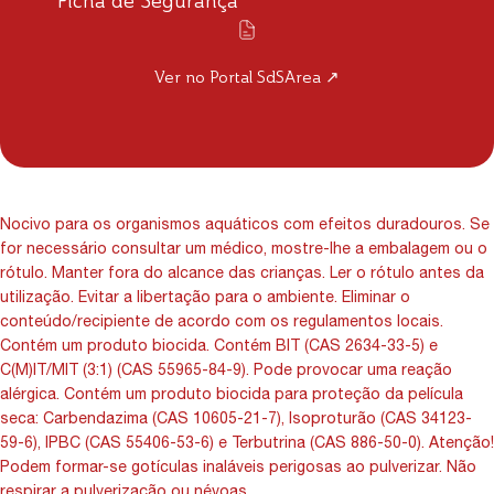
Ficha de Segurança
Ver no Portal SdSArea ↗
Nocivo para os organismos aquáticos com efeitos duradouros. Se
for necessário consultar um médico, mostre-lhe a embalagem ou o
rótulo. Manter fora do alcance das crianças. Ler o rótulo antes da
utilização. Evitar a libertação para o ambiente. Eliminar o
conteúdo/recipiente de acordo com os regulamentos locais.
Contém um produto biocida. Contém BIT (CAS 2634-33-5) e
C(M)IT/MIT (3:1) (CAS 55965-84-9). Pode provocar uma reação
alérgica. Contém um produto biocida para proteção da película
seca: Carbendazima (CAS 10605-21-7), Isoproturão (CAS 34123-
59-6), IPBC (CAS 55406-53-6) e Terbutrina (CAS 886-50-0). Atenção!
Podem formar-se gotículas inaláveis perigosas ao pulverizar. Não
respirar a pulverização ou névoas.