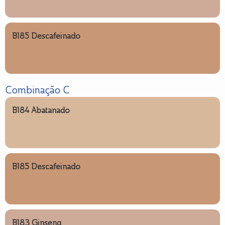
B185 Descafeinado
Combinação C
B184 Abatanado
B185 Descafeinado
B183 Ginseng