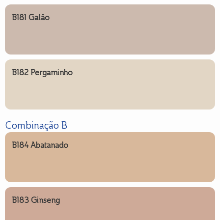
B181 Galão
B182 Pergaminho
Combinação B
B184 Abatanado
B183 Ginseng