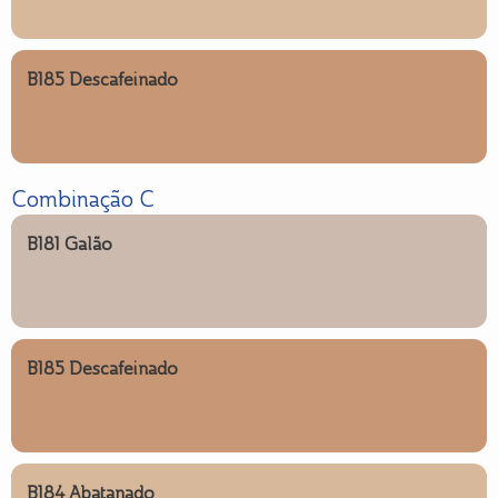
B185 Descafeinado
Combinação C
B181 Galão
B185 Descafeinado
B184 Abatanado