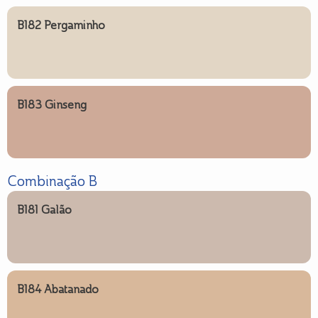
B182 Pergaminho
B183 Ginseng
Combinação B
B181 Galão
B184 Abatanado