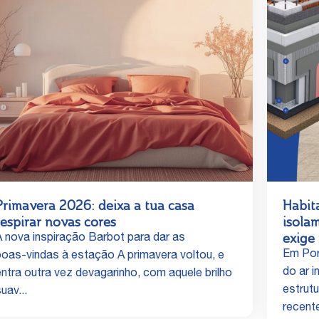
Primavera 2026: deixa a tua casa
Habit
respirar novas cores
isola
exige 
A nova inspiração Barbot para dar as
Em Por
boas‑vindas à estação A primavera voltou, e
do ar i
entra outra vez devagarinho, com aquele brilho
estrut
uav...
recente