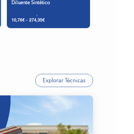
Diluente Sintético
Escova Arame 
Acessórios
,
Diluentes
Acessórios
,
Ma
10,76
€
–
274,35
€
Preparação - A
7,50
€
–
9,66
€
Explorar Técnicas