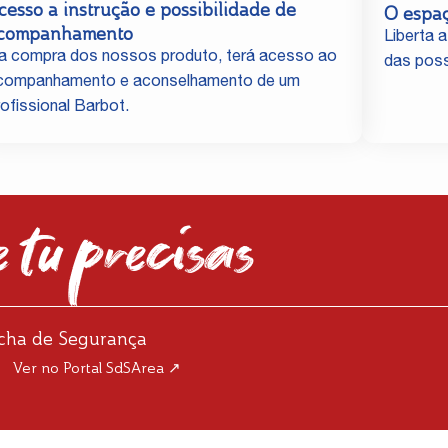
cesso a instrução e possibilidade de
O espa
companhamento
Liberta a
a compra dos nossos produto, terá acesso ao
das poss
companhamento e aconselhamento de um
rofissional Barbot.
 tu precisas
icha de Segurança
Ver no Portal SdSArea ↗