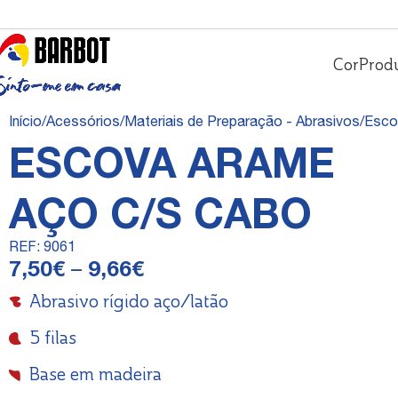
Cor
Prod
Início
Acessórios
Materiais de Preparação - Abrasivos
Esco
ESCOVA ARAME
AÇO C/S CABO
REF:
9061
7,50
€
–
9,66
€
Abrasivo rígido aço/latão
5 filas
Base em madeira