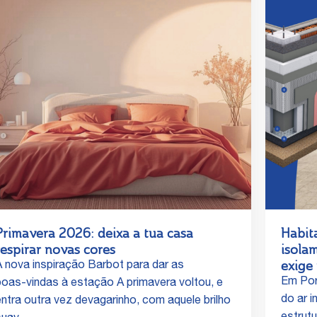
Primavera 2026: deixa a tua casa
Habit
respirar novas cores
isola
exige 
A nova inspiração Barbot para dar as
Em Por
boas‑vindas à estação A primavera voltou, e
do ar i
entra outra vez devagarinho, com aquele brilho