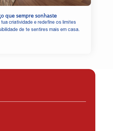
ço que sempre sonhaste
 tua criatividade e redefine os limites
ibilidade de te sentires mais em casa.