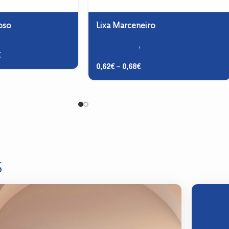
oso
Lixa Marceneiro
luentes
Acessórios
,
Materiais de
€
Preparação - Abrasivos
0,62
€
–
0,68
€
S