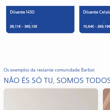
Diluente 1450
Diluente Celul
Acessórios
,
Diluentes
Acessórios
,
Di
28,11
€
–
365,13
€
10,64
€
–
269,19
Os exemplos da restante comunidade Barbot
NÃO ÉS SÓ TU, SOMOS TODO