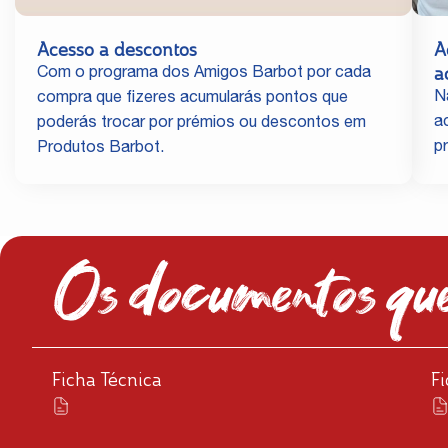
Acesso a descontos
A
a
Com o programa dos Amigos Barbot por cada
N
compra que fizeres acumularás pontos que
a
poderás trocar por prémios ou descontos em
p
Produtos Barbot.
Os documentos que
Ficha Técnica
F