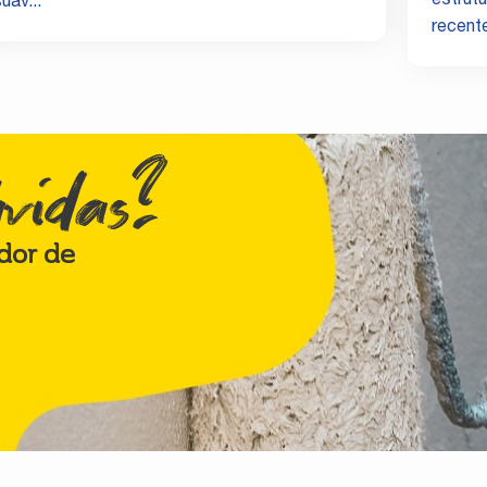
estrut
uav...
recente
úvidas?
dor de