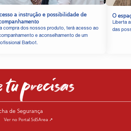
cesso a instrução e possibilidade de
O espa
companhamento
Liberta a
a compra dos nossos produto, terá acesso ao
das poss
companhamento e aconselhamento de um
rofissional Barbot.
 tu precisas
icha de Segurança
Ver no Portal SdSArea ↗