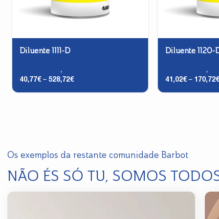
Diluente 1111-D
Diluente 1120-
Acessórios
,
Diluentes
Acessórios
,
Di
40,77
€
–
528,72
€
41,02
€
–
170,72
Os exemplos da restante comunidade Barbot
NÃO ÉS SÓ TU, SOMOS TODO