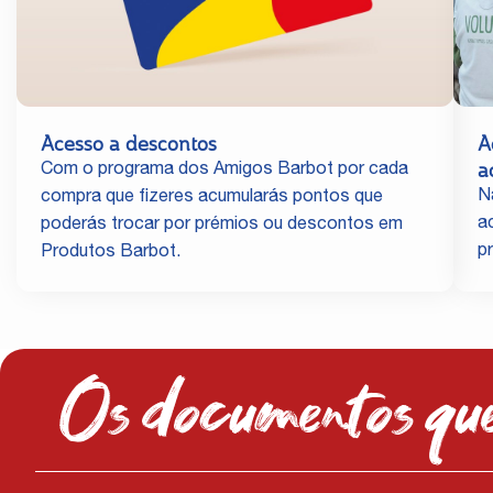
Acesso a descontos
A
a
Com o programa dos Amigos Barbot por cada
N
compra que fizeres acumularás pontos que
a
poderás trocar por prémios ou descontos em
p
Produtos Barbot.
Os documentos que