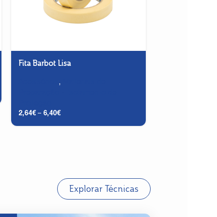
Fita Barbot Lisa
Massa Acabame
Aplicar)
Acessórios
,
Materiais de
Acessórios
,
Ma
Preparação - Isolamento de
Preparação - 
Proteção
8,12
€
–
76,38
€
2,64
€
–
6,40
€
Explorar Técnicas