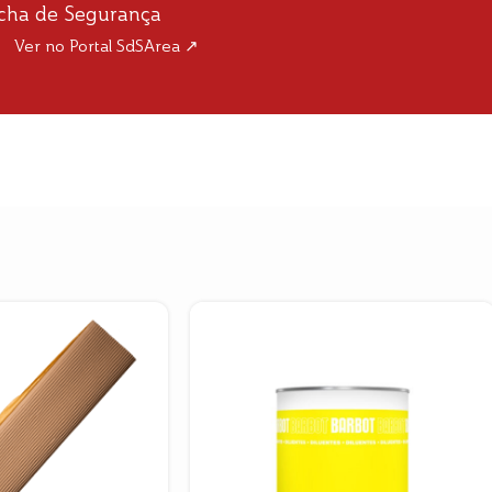
icha de Segurança
Ver no Portal SdSArea ↗