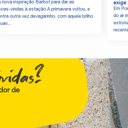
exige 
A nova inspiração Barbot para dar as
Em Por
boas‑vindas à estação A primavera voltou, e
do ar i
entra outra vez devagarinho, com aquele brilho
estrut
uav...
recente
úvidas?
dor de