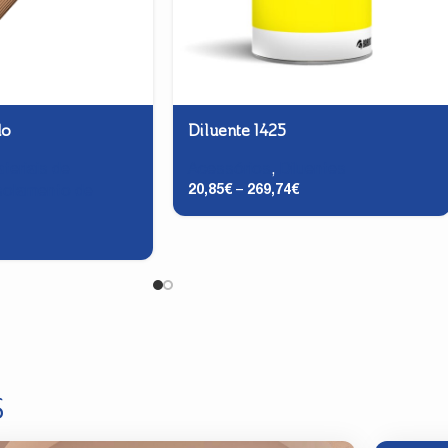
do
Diluente 1425
teriais de
Acessórios
,
Diluentes
20,85
€
–
269,74
€
solamento de
S