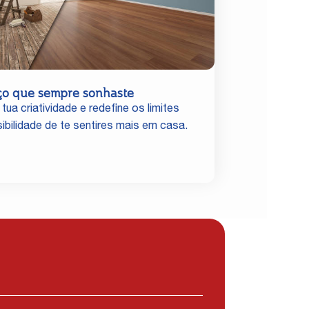
ço que sempre sonhaste
 tua criatividade e redefine os limites
ibilidade de te sentires mais em casa.