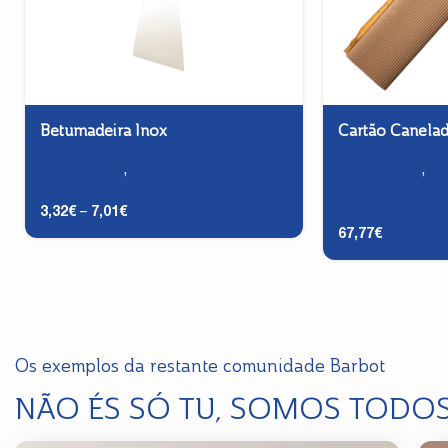
Betumadeira Inox
Cartão Canela
Acessórios
,
Materiais de
Acessórios
,
Ma
Preparação - Betumadeiras
Preparação - I
3,32
€
–
7,01
€
Proteção
67,77
€
Os exemplos da restante comunidade Barbot
NÃO ÉS SÓ TU, SOMOS TODO