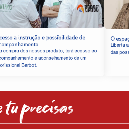
cesso a instrução e possibilidade de
O espa
companhamento
Liberta a
a compra dos nossos produto, terá acesso ao
das poss
companhamento e aconselhamento de um
rofissional Barbot.
 tu precisas