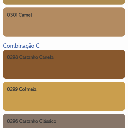
0301 Camel
Combinação C
0298 Castanho Canela
0299 Colmeia
0296 Castanho Clássico