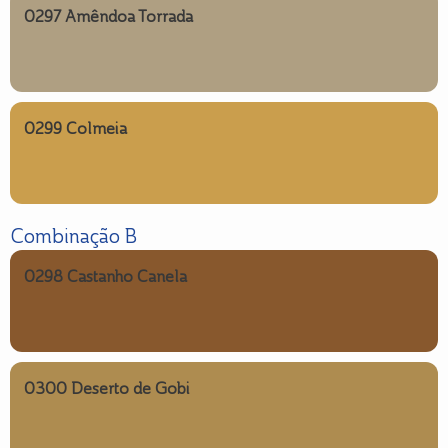
0297 Amêndoa Torrada
0299 Colmeia
Combinação B
0298 Castanho Canela
0300 Deserto de Gobi