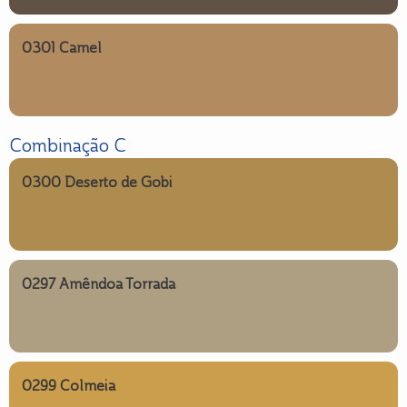
0301 Camel
Combinação C
0300 Deserto de Gobi
0297 Amêndoa Torrada
0299 Colmeia