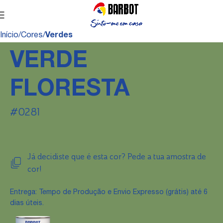
Início
Cores
Verdes
VERDE
FLORESTA
#0281
Já decidiste que é esta cor? Pede a tua amostra de
cor!
Entrega: Tempo de Produção e Envio Expresso (grátis) até 6
dias úteis.