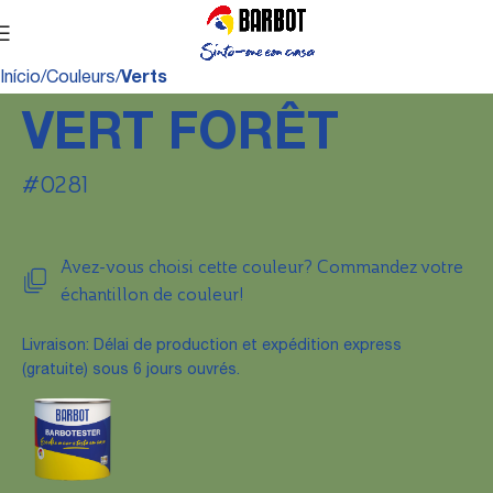
Início
Couleurs
Verts
VERT FORÊT
#0281
Avez-vous choisi cette couleur? Commandez votre
échantillon de couleur!
Livraison: Délai de production et expédition express
(gratuite) sous 6 jours ouvrés.