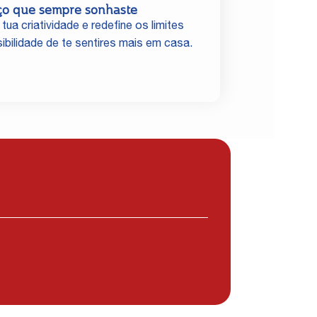
ço que sempre sonhaste
 tua criatividade e redefine os limites
ibilidade de te sentires mais em casa.