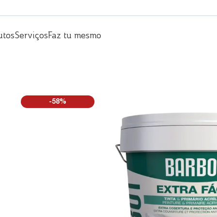
utos
Serviços
Faz tu mesmo
-58%