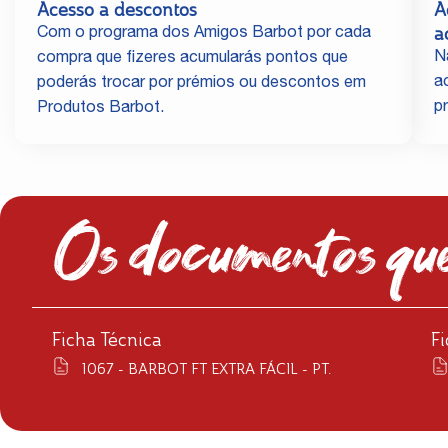
Acesso a descontos
A
a
Com o programa dos Amigos Barbot por cada
N
compra que fizeres acumularás pontos que
a
poderás trocar por prémios ou descontos em
p
Produtos Barbot.
Os documentos que
Ficha Técnica
F
1067 - BARBOT FT EXTRA FÁCIL - PT.