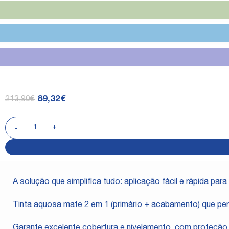
89,32
€
213,90
€
A solução que simplifica tudo: aplicação fácil e rápida para p
Tinta aquosa mate 2 em 1 (primário + acabamento) que p
Garante excelente cobertura e nivelamento, com proteção 