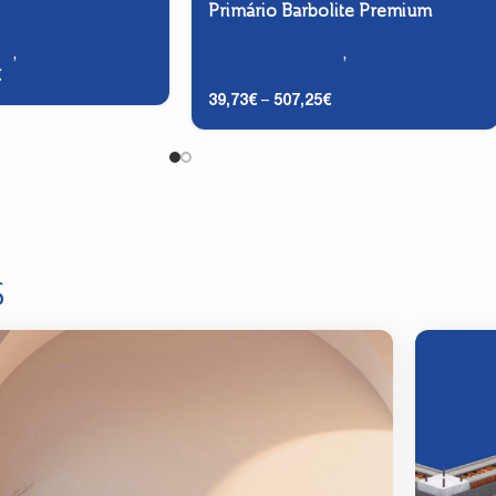
Primário Barbolite Premium
os
,
Acabamentos
Paredes e Tetos
,
Primário
€
Paredes e Tetos
39,73
€
–
507,25
€
S