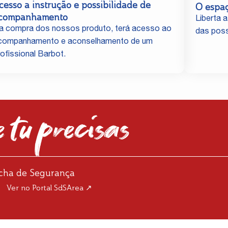
cesso a instrução e possibilidade de
O espa
companhamento
Liberta a
a compra dos nossos produto, terá acesso ao
das poss
companhamento e aconselhamento de um
rofissional Barbot.
 tu precisas
icha de Segurança
Ver no Portal SdSArea ↗