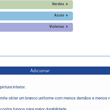
Verdes
Azuis
Violetas
Adicionar
intura interior.
ermite obter um branco uniforme com menos demãos e menos r
contra fungos para maior durabilidade.