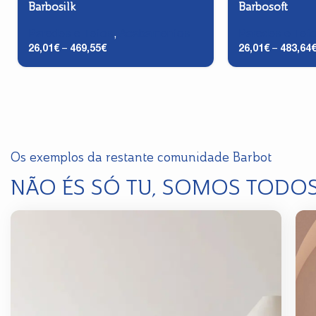
Barbosilk
Barbosoft
Paredes e Tetos
,
Acabamentos
Paredes e Tet
26,01
€
–
469,55
€
26,01
€
–
483,64
Os exemplos da restante comunidade Barbot
NÃO ÉS SÓ TU, SOMOS TODO