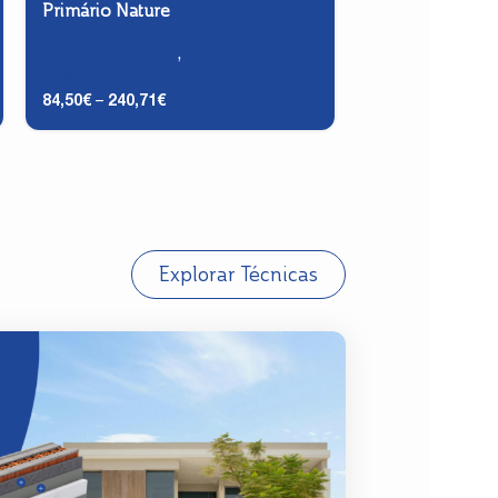
Primário Nature
Tinta Plástica M
Paredes e Tetos
,
Primário
Paredes e Tet
47,91
€
–
136,59
€
Paredes e Tetos
84,50
€
–
240,71
€
Explorar Técnicas