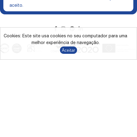
aceito.
Cookies: Este site usa cookies no seu computador para uma
melhor experiência de navegação.
Aceitar
A representação das cores no ecrã pode variar das cores reais.
*Campanha desconto direto até 43% nos produtos assinalados de
9/1/2026 a 31/12/2026.
Termos e Condições
Privacidade
RGPD
Canal de Denúncias
Resolução de Litígios
Livro de Reclamações