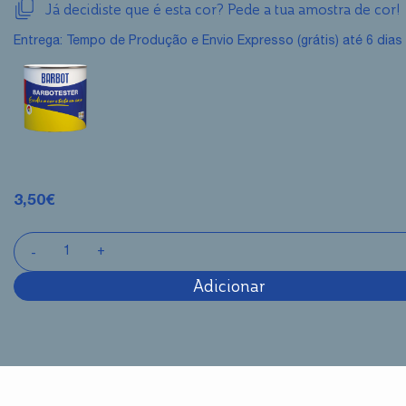
Já decidiste que é esta cor? Pede a tua amostra de cor!
Entrega: Tempo de Produção e Envio Expresso (grátis) até 6 dias 
3,50
€
Adicionar