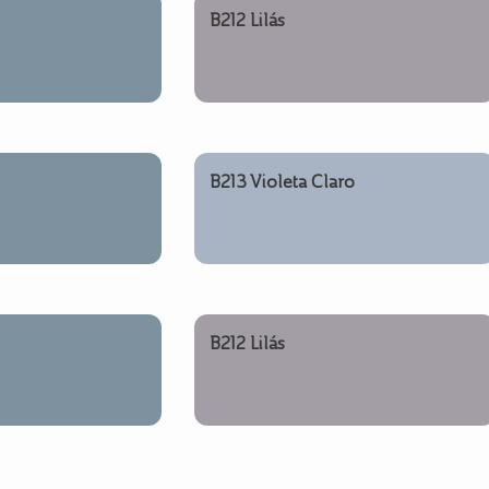
B212 Lilás
B213 Violeta Claro
B212 Lilás