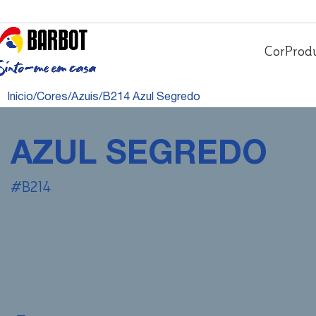
Cor
Prod
Início
Cores
Azuis
B214 Azul Segredo
AZUL SEGREDO
#B214