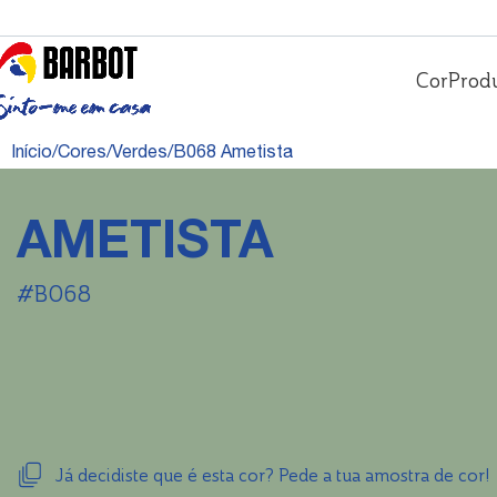
Cor
Prod
Início
Cores
Verdes
B068 Ametista
AMETISTA
#B068
Já decidiste que é esta cor? Pede a tua amostra de cor!