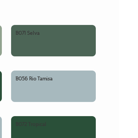
B071 Selva
B056 Rio Tamisa
B072 Tropical