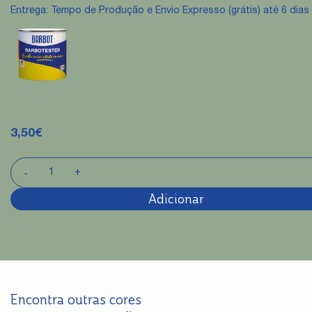
Entrega: Tempo de Produção e Envio Expresso (grátis) até 6 dias 
3,50
€
Adicionar
Encontra outras cores