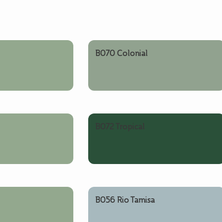
B070 Colonial
B072 Tropical
B056 Rio Tamisa