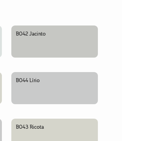
B042 Jacinto
B044 Lírio
B043 Ricota