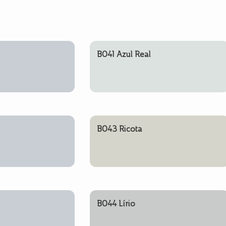
B041 Azul Real
B043 Ricota
B044 Lírio