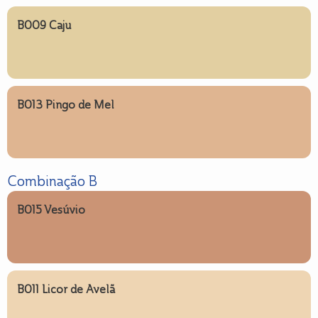
B009 Caju
B013 Pingo de Mel
Combinação B
B015 Vesúvio
B011 Licor de Avelã