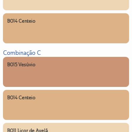
B014 Centeio
Combinação C
B015 Vesúvio
B014 Centeio
B011 Licor de Avelã