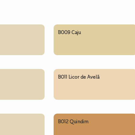
B009 Caju
B011 Licor de Avelã
B012 Quindim