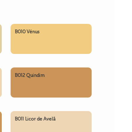
B010 Vénus
B012 Quindim
B011 Licor de Avelã