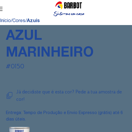
Início
Cores
Azuis
AZUL
MARINHEIRO
#0150
Já decidiste que é esta cor? Pede a tua amostra de
cor!
Entrega: Tempo de Produção e Envio Expresso (grátis) até 6
dias úteis.