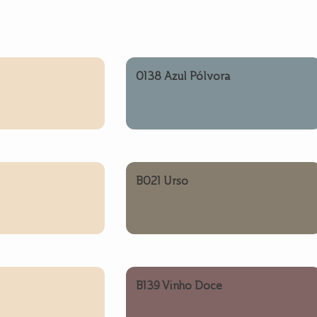
0138 Azul Pólvora
B021 Urso
B139 Vinho Doce