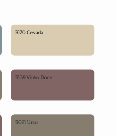
B170 Cevada
B139 Vinho Doce
B021 Urso