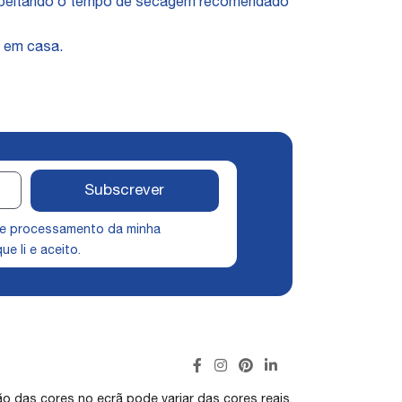
espeitando o tempo de secagem recomendado
e em casa.
Subscrever
 e processamento da minha
ue li e aceito.
o das cores no ecrã pode variar das cores reais.