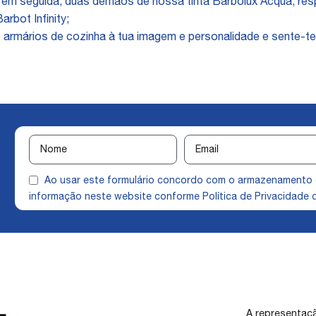
 em seguida, duas demãos de nossa tinta Barbolux Acqua, r
rbot Infinity;
 armários de cozinha à tua imagem e personalidade e sente-t
Ao usar este formulário concordo com o armazenamento
informação neste website conforme
Política de Privacidade
q
A representaçã