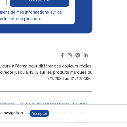
S’inscrire
itement de mes informations sur ce
ai lue et que j’accepte.
leurs à l’écran peut différer des couleurs réelles.
irecte jusqu’à 43 % sur les produits marqués du
9/1/2026 au 31/12/2026.
nditions
Politique de confidentialité
Le RGPD
Accepter
on
Modes alternatifs de résolution des litiges
e navigation.
Livro de Reclamações