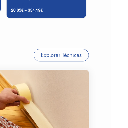
DTS (2 en 1)
43,42
€
–
103,32
€
20,05
€
–
334,19
€
Explorar Técnicas