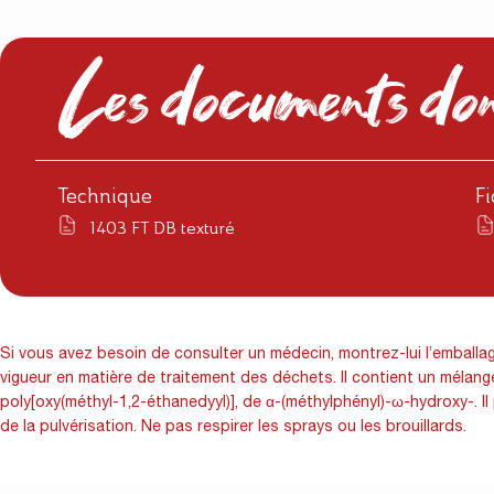
Les documents don
Technique
F
1403 FT DB texturé
Si vous avez besoin de consulter un médecin, montrez-lui l’emballage
vigueur en matière de traitement des déchets. Il contient un mélan
poly[oxy(méthyl-1,2-éthanedyyl)], de α-(méthylphényl)-ω-hydroxy-. I
de la pulvérisation. Ne pas respirer les sprays ou les brouillards.