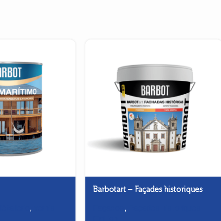
Barbotart – Façades historiques
étallerie
,
Vernis -
Façades
,
Façades historiques -
Finition