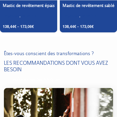
Mastic de revêtement épais
Mastic de revêtement sablé
Façades
,
Isolation
Façades
,
Isolation
thermique - Finition
thermique - Finition
138,44
€
–
173,06
€
138,44
€
–
173,06
€
Êtes-vous conscient des transformations ?
LES RECOMMANDATIONS DONT VOUS AVEZ
BESOIN
Explorer les techniques