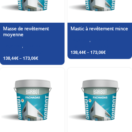
Masse de revêtement
Mastic à revêtement mince
moyenne
Façades
,
Isolation
Façades
,
Isolation
thermique - Finition
thermique - Finition
138,44
€
–
173,06
€
138,44
€
–
173,06
€