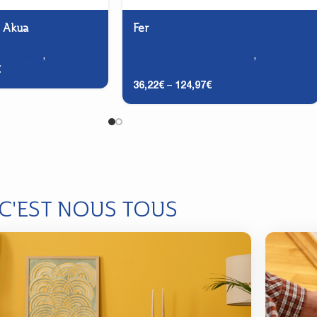
s Akua
Fer
étallerie
,
Primaire
Menuiserie et Métallerie
,
DTS (2-
€
en-1)
36,22
€
–
124,97
€
 C'EST NOUS TOUS