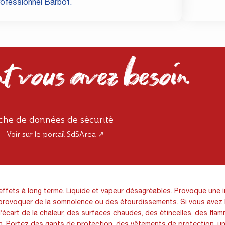
rofessionnel Barbot.
t vous avez besoin
iche de données de sécurité
Voir sur le portail SdSArea ↗
ts à long terme. Liquide et vapeur désagréables. Provoque une irri
ut provoquer de la somnolence ou des étourdissements. Si vous avez
à l’écart de la chaleur, des surfaces chaudes, des étincelles, des fl
 Portez des gants de protection, des vêtements de protection, une