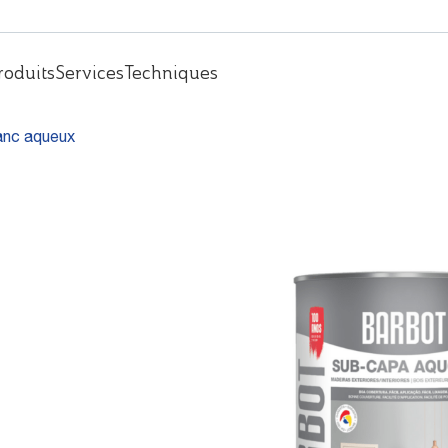
roduits
Services
Techniques
anc aqueux