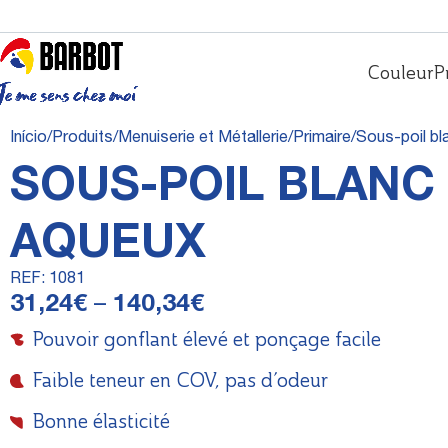
Couleur
P
Início
Produits
Menuiserie et Métallerie
Primaire
Sous-poil bl
SOUS-POIL BLANC
AQUEUX
REF:
1081
31,24
€
–
140,34
€
Pouvoir gonflant élevé et ponçage facile
Faible teneur en COV, pas d’odeur
Bonne élasticité