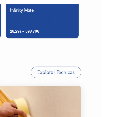
Infinity Mate
Prodex Opaqu
Menuiserie et Métallerie
,
DTS (2-
Menuiserie et M
en-1)
en-1)
28,29
€
–
698,70
€
22,32
€
–
92,07
€
Explorar Técnicas