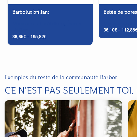
Barbolux brillant
Butée de pore
Menuiserie et Métallerie
,
Émaux -
Menuiserie et M
36,10
€
–
112,85
Finition
36,65
€
–
195,82
€
Exemples du reste de la communauté Barbot
CE N'EST PAS SEULEMENT TOI,