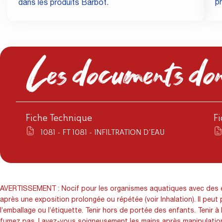
p
dans les produits Barbot.
Les documents don
Fiche Technique
F
1081 - FT 1081 - INFILTRATION D’EAU
AVERTISSEMENT : Nocif pour les organismes aquatiques avec des effe
après une exposition prolongée ou répétée (voir Inhalation). Il pe
l’emballage ou l’étiquette. Tenir hors de portée des enfants. Tenir 
fumez pas. Lavez-vous soigneusement les mains après manipulation.