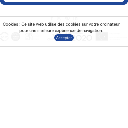
Cookies : Ce site web utilise des cookies sur votre ordinateur
pour une meilleure expérience de navigation.
Accepter
L’affichage des couleurs à l’écran peut différer des couleurs
réelles.
*Campagne de remise directe jusqu’à 43 % sur les produits
marqués du 9/1/2026 au 31/12/2026.
Termes et conditions
Politique de confidentialité
Le RGPD
Canal de Dénonciation
Modes alternatifs de résolution des litiges
Livro de Reclamações