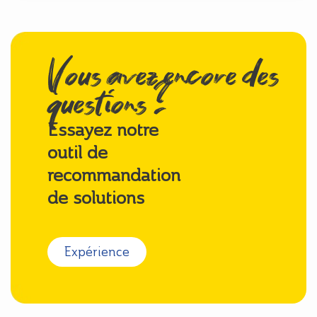
Vous avez encore des
questions ?
Essayez notre
outil de
recommandation
de solutions
Expérience