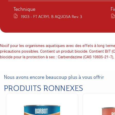
Technique
F
1903 - FT ACRYL B AQUOSA Rev. 3
Nocif pour les organismes aquatiques avec des effets à long terme. 
précautions possibles. Contient un produit biocide. Contient BIT (CA
biocide pour la protection à sec : Carbendazime (CAS 10605-21-7),
Nous avons encore beaucoup plus à vous offrir
PRODUITS RONNEXES