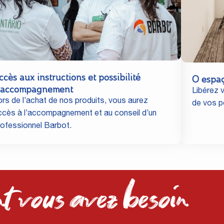
ccès aux instructions et possibilité
O espa
'accompagnement
Libérez v
ors de l’achat de nos produits, vous aurez
de vos po
ccès à l’accompagnement et au conseil d’un
rofessionnel Barbot.
t vous avez besoin