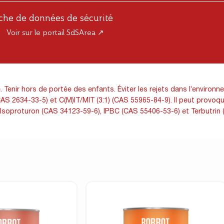
iche de données de sécurité
Voir sur le portail SdSArea ↗
Tenir hors de portée des enfants. Éviter les rejets dans l’environn
S 2634-33-5) et C(M)IT/MIT (3:1) (CAS 55965-84-9). Il peut provoquer
 Isoproturon (CAS 34123-59-6), IPBC (CAS 55406-53-6) et Terbutrin 