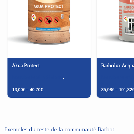
Akua Protect
Barbolux Acqua
Menuiserie et Métallerie
,
Menuiserie et M
Préparateur
Finition
13,00
€
–
40,70
€
35,98
€
–
191,82
Exemples du reste de la communauté Barbot