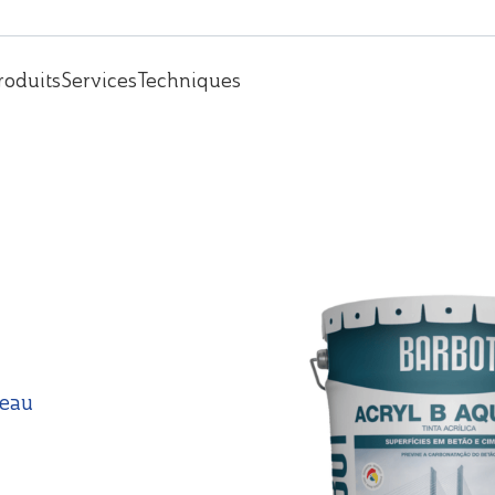
roduits
Services
Techniques
’eau