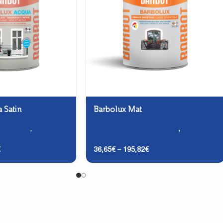
 Satin
Barbolux Mat
étallerie
,
Émaux -
Menuiserie et Métallerie
,
Émaux -
Finition
€
36,65
€
–
195,82
€