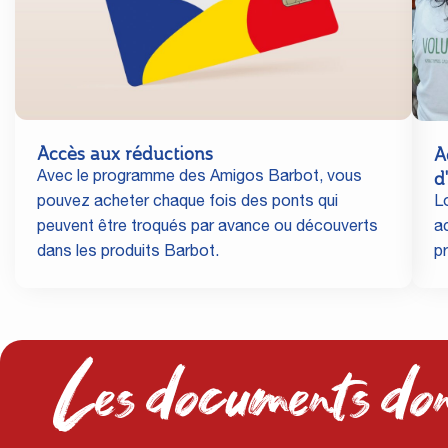
Accès aux réductions
A
d
Avec le programme des Amigos Barbot, vous
L
pouvez acheter chaque fois des ponts qui
a
peuvent être troqués par avance ou découverts
p
dans les produits Barbot.
Les documents don