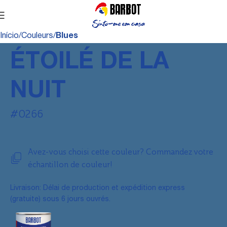
Início
Couleurs
Blues
ÉTOILÉ DE LA
NUIT
#0266
Avez-vous choisi cette couleur? Commandez votre
échantillon de couleur!
Livraison: Délai de production et expédition express
(gratuite) sous 6 jours ouvrés.