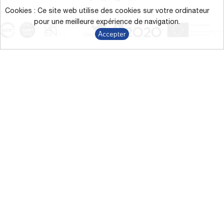
Cookies : Ce site web utilise des cookies sur votre ordinateur
pour une meilleure expérience de navigation.
Accepter
L’affichage des couleurs à l’écran peut différer des couleurs
réelles.
*Campagne de remise directe jusqu’à 43 % sur les produits
marqués du 9/1/2026 au 31/12/2026.
Termes et conditions
Politique de confidentialité
Le RGPD
Canal de Dénonciation
Modes alternatifs de résolution des litiges
Livro de Reclamações