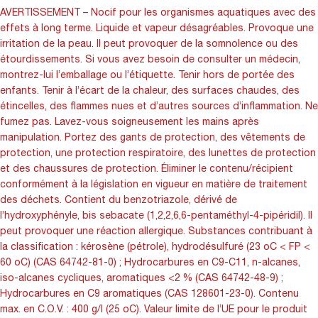
AVERTISSEMENT – Nocif pour les organismes aquatiques avec des
effets à long terme. Liquide et vapeur désagréables. Provoque une
irritation de la peau. Il peut provoquer de la somnolence ou des
étourdissements. Si vous avez besoin de consulter un médecin,
montrez-lui l’emballage ou l’étiquette. Tenir hors de portée des
enfants. Tenir à l’écart de la chaleur, des surfaces chaudes, des
étincelles, des flammes nues et d’autres sources d’inflammation. Ne
fumez pas. Lavez-vous soigneusement les mains après
manipulation. Portez des gants de protection, des vêtements de
protection, une protection respiratoire, des lunettes de protection
et des chaussures de protection. Éliminer le contenu/récipient
conformément à la législation en vigueur en matière de traitement
des déchets. Contient du benzotriazole, dérivé de
l’hydroxyphényle, bis sebacate (1,2,2,6,6-pentaméthyl-4-pipéridil). Il
peut provoquer une réaction allergique. Substances contribuant à
la classification : kérosène (pétrole), hydrodésulfuré (23 oC < FP <
60 oC) (CAS 64742-81-0) ; Hydrocarbures en C9-C11, n-alcanes,
iso-alcanes cycliques, aromatiques <2 % (CAS 64742-48-9) ;
Hydrocarbures en C9 aromatiques (CAS 128601-23-0). Contenu
max. en C.O.V. : 400 g/l (25 oC). Valeur limite de l’UE pour le produit