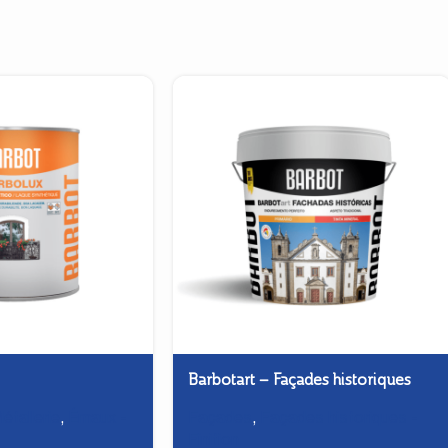
Barbotart – Façades historiques
étallerie
,
Émaux -
Façades
,
Façades historiques -
Finition