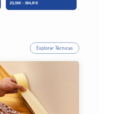
23,06
€
–
384,81
€
29,21
€
–
108,49
€
Explorar Técnicas