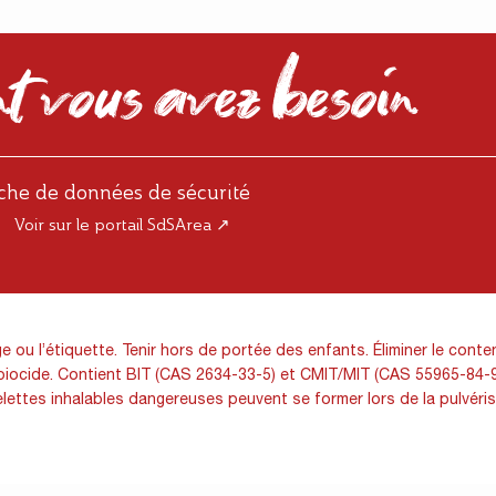
t vous avez besoin
iche de données de sécurité
Voir sur le portail SdSArea ↗
 ou l’étiquette. Tenir hors de portée des enfants. Éliminer le conte
biocide. Contient BIT (CAS 2634-33-5) et CMIT/MIT (CAS 55965-84-9).
ettes inhalables dangereuses peuvent se former lors de la pulvérisa