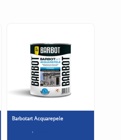
Barbotart Acquarepele
Biotiles
Façades
,
Façades historiques -
Toits et Terras
DTS (2 en 1)
Préparateur