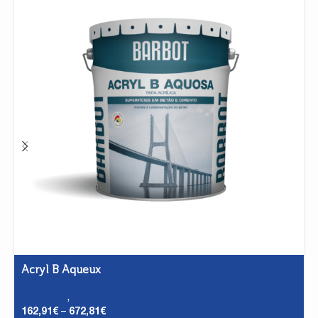
Acryl B Aqueux
Façades
,
DTS (2-en-1)
162,91
€
–
672,81
€