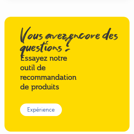
Vous avez encore des
questions ?
Essayez notre
outil de
recommandation
de produits
Expérience