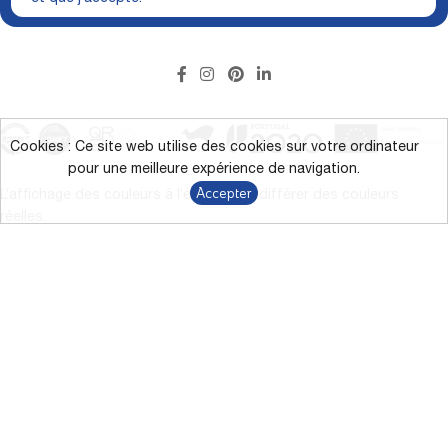
Cookies : Ce site web utilise des cookies sur votre ordinateur
pour une meilleure expérience de navigation.
Accepter
L’affichage des couleurs à l’écran peut différer des couleurs
réelles.
*Campagne de remise directe jusqu’à 43 % sur les produits
marqués du 9/1/2026 au 31/12/2026.
Termes et conditions
Politique de confidentialité
Le RGPD
Canal de Dénonciation
Modes alternatifs de résolution des litiges
Livro de Reclamações