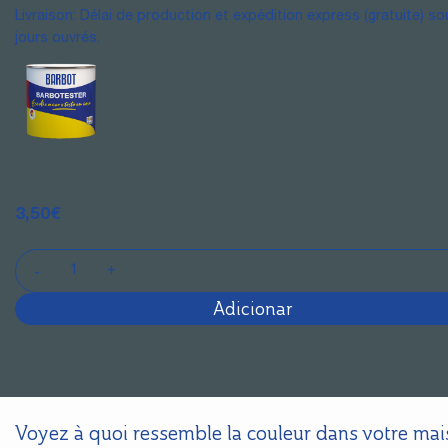
Livraison: Délai de production et expédition express (gratuite) so
jours ouvrés.
3,50
€
Adicionar
Voyez à quoi ressemble la couleur dans votre ma