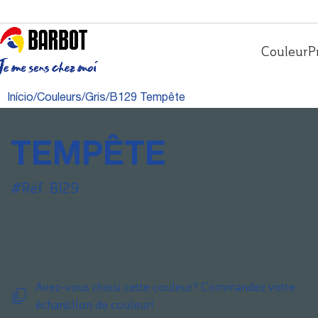
Couleur
P
Início
Couleurs
Gris
B129 Tempête
TEMPÊTE
#Réf. B129
Avez-vous choisi cette couleur? Commandez votre
échantillon de couleur!