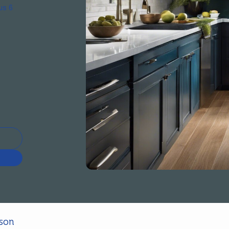
us 6
ison