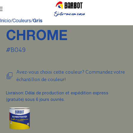
Início
Couleurs
Gris
CHROME
#B049
Avez-vous choisi cette couleur? Commandez votre
échantillon de couleur!
Livraison: Délai de production et expédition express
(gratuite) sous 6 jours ouvrés.