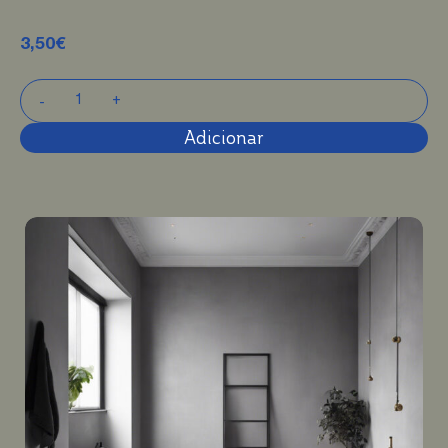
3,50
€
Adicionar