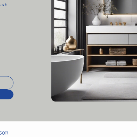
us 6
ison