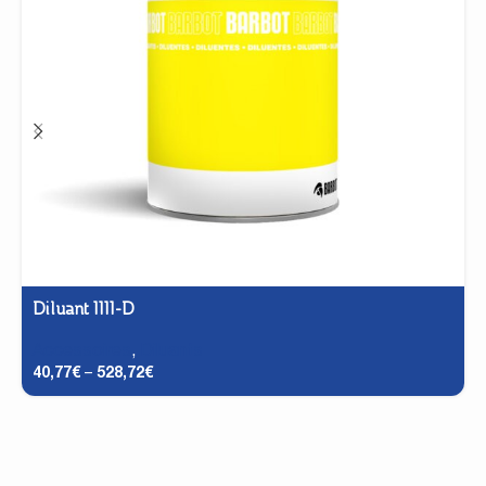
Diluant 1111-D
Accessoires
,
Diluants
40,77
€
–
528,72
€