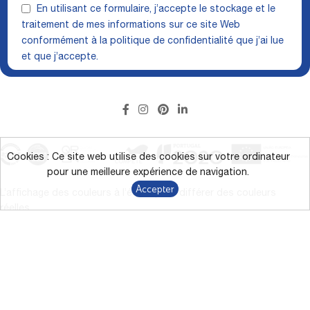
En utilisant ce formulaire, j’accepte le stockage et le
traitement de mes informations sur ce site Web
conformément à la
politique de confidentialité
que j’ai lue
et que j’accepte.
Cookies : Ce site web utilise des cookies sur votre ordinateur
pour une meilleure expérience de navigation.
Accepter
L’affichage des couleurs à l’écran peut différer des couleurs
réelles.
*Campagne de remise directe jusqu’à 43 % sur les produits
marqués du 9/1/2026 au 31/12/2026.
Termes et conditions
Politique de confidentialité
Le RGPD
Canal de Dénonciation