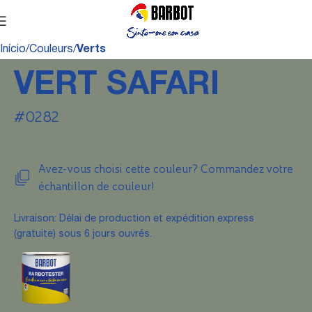
Início
Couleurs
Verts
VERT SAFARI
#0282
Avez-vous choisi cette couleur? Commandez votre
échantillon de couleur!
Livraison: Délai de production et expédition express
(gratuite) sous 6 jours ouvrés.