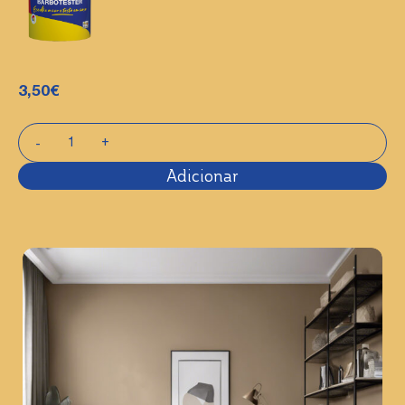
3,50
€
Adicionar