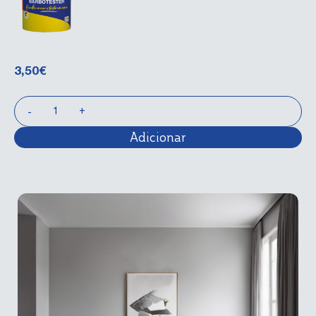
3,50
€
Adicionar