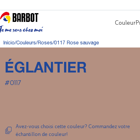
Couleur
P
Início
Couleurs
Roses
0117 Rose sauvage
ÉGLANTIER
#0117
Avez-vous choisi cette couleur? Commandez votre
échantillon de couleur!