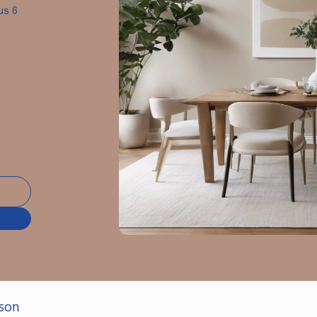
us 6
ison