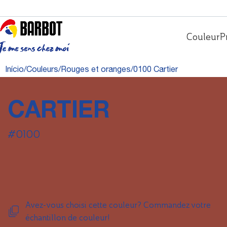
Couleur
P
Início
Couleurs
Rouges et oranges
0100 Cartier
CARTIER
#0100
Avez-vous choisi cette couleur? Commandez votre
échantillon de couleur!