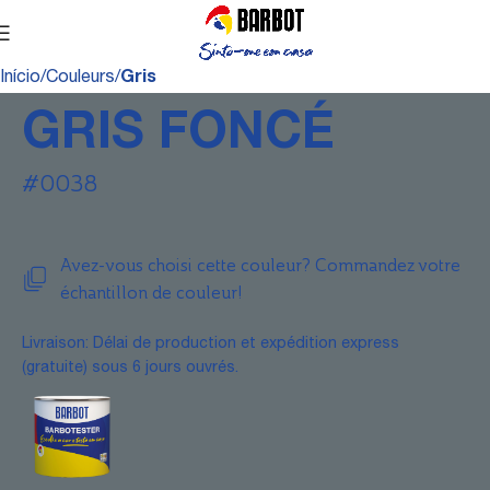
Início
Couleurs
Gris
GRIS FONCÉ
#0038
Avez-vous choisi cette couleur? Commandez votre
échantillon de couleur!
Livraison: Délai de production et expédition express
(gratuite) sous 6 jours ouvrés.