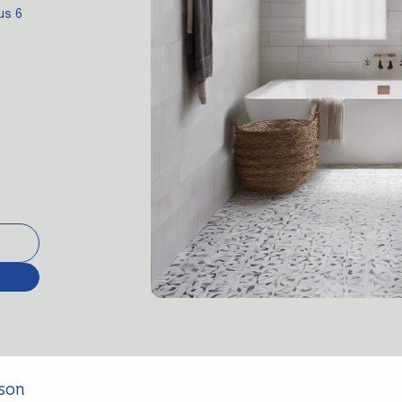
us 6
ison